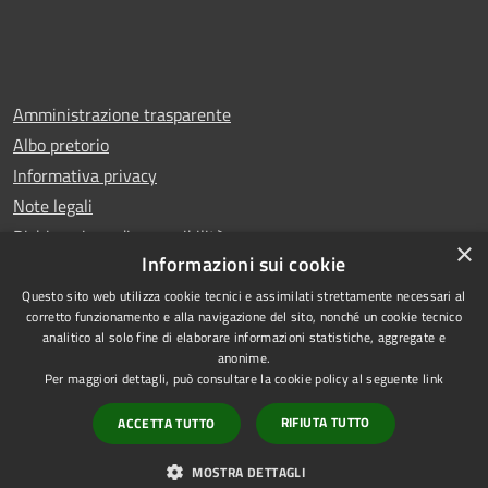
Amministrazione trasparente
Albo pretorio
Informativa privacy
Note legali
Dichiarazione di accessibilità
×
Informazioni sui cookie
Questo sito web utilizza cookie tecnici e assimilati strettamente necessari al
corretto funzionamento e alla navigazione del sito, nonché un cookie tecnico
analitico al solo fine di elaborare informazioni statistiche, aggregate e
RSS
Copyright © 2025 Comune di
anonime.
Accessibilità
Trentola Ducenta
Per maggiori dettagli, può consultare la cookie policy al seguente
link
Privacy
Municipium
Powered by
|
RIFIUTA TUTTO
ACCETTA TUTTO
Cookie
Accesso redazione
Mappa del sito
MOSTRA DETTAGLI