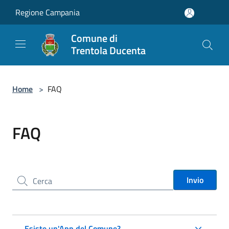
Salta al contenuto principale
Regione Campania
Comune di
Trentola Ducenta
Home
>
FAQ
FAQ
Cerca nel sito
Invio
Esiste un'App del Comune?