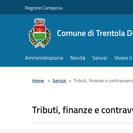
Salta al contenuto principale
Regione Campania
Comune di Trentola 
Amministrazione
Novità
Servizi
Vivere 
Home
>
Servizi
>
Tributi, finanze e contravven
Tributi, finanze e contra