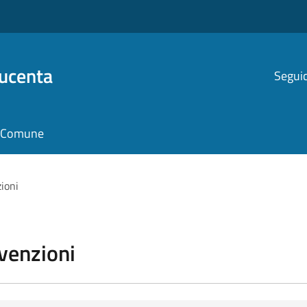
Ducenta
Seguic
il Comune
zioni
vvenzioni