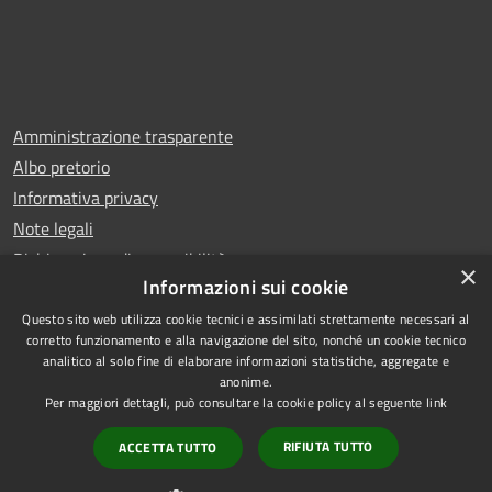
Amministrazione trasparente
Albo pretorio
Informativa privacy
Note legali
Dichiarazione di accessibilità
×
Informazioni sui cookie
Questo sito web utilizza cookie tecnici e assimilati strettamente necessari al
corretto funzionamento e alla navigazione del sito, nonché un cookie tecnico
analitico al solo fine di elaborare informazioni statistiche, aggregate e
RSS
Copyright © 2025 Comune di
anonime.
Accessibilità
Trentola Ducenta
Per maggiori dettagli, può consultare la cookie policy al seguente
link
Privacy
Municipium
Powered by
|
RIFIUTA TUTTO
ACCETTA TUTTO
Cookie
Accesso redazione
Mappa del sito