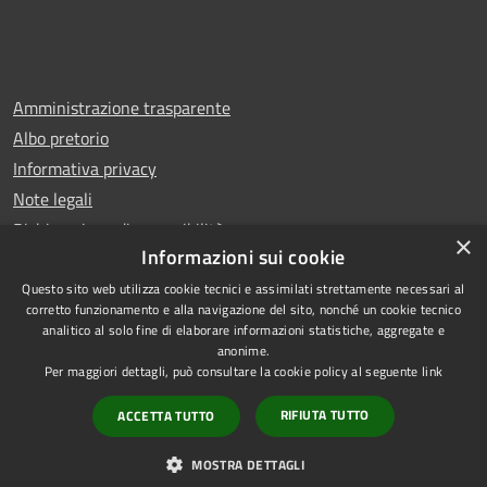
Amministrazione trasparente
Albo pretorio
Informativa privacy
Note legali
Dichiarazione di accessibilità
×
Informazioni sui cookie
Questo sito web utilizza cookie tecnici e assimilati strettamente necessari al
corretto funzionamento e alla navigazione del sito, nonché un cookie tecnico
analitico al solo fine di elaborare informazioni statistiche, aggregate e
RSS
Copyright © 2025 Comune di
anonime.
Accessibilità
Trentola Ducenta
Per maggiori dettagli, può consultare la cookie policy al seguente
link
Privacy
Municipium
Powered by
|
RIFIUTA TUTTO
ACCETTA TUTTO
Cookie
Accesso redazione
Mappa del sito
MOSTRA DETTAGLI