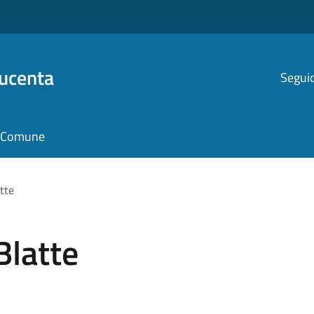
Ducenta
Seguic
il Comune
tte
Blatte