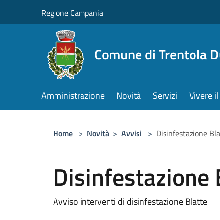
Salta al contenuto principale
Regione Campania
Comune di Trentola 
Amministrazione
Novità
Servizi
Vivere 
Home
>
Novità
>
Avvisi
>
Disinfestazione Bla
Disinfestazione 
Avviso interventi di disinfestazione Blatte