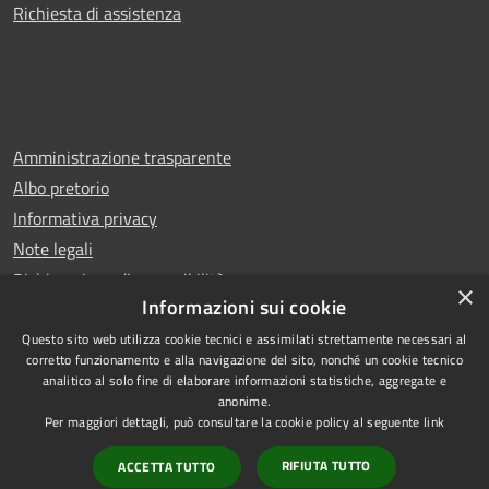
Richiesta di assistenza
Amministrazione trasparente
Albo pretorio
Informativa privacy
Note legali
Dichiarazione di accessibilità
×
Informazioni sui cookie
Questo sito web utilizza cookie tecnici e assimilati strettamente necessari al
corretto funzionamento e alla navigazione del sito, nonché un cookie tecnico
analitico al solo fine di elaborare informazioni statistiche, aggregate e
RSS
Copyright © 2025 Comune di
anonime.
Accessibilità
Trentola Ducenta
Per maggiori dettagli, può consultare la cookie policy al seguente
link
Privacy
Municipium
Powered by
|
RIFIUTA TUTTO
ACCETTA TUTTO
Cookie
Accesso redazione